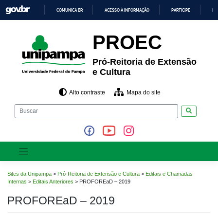
Pular
COMUNICA BR
ACESSO À INFORMAÇÃO
PARTICIPE
LE
para
o
IR
PARA
conteúdo
PROEC
O
CONTEÚDO
Pró-Reitoria de Extensão
e Cultura
Alto contraste
Mapa do site
Pesquisar
Sites da Unipampa
>
Pró-Reitoria de Extensão e Cultura
>
Editais e Chamadas
Internas
>
Editais Anteriores
>
PROFOREaD – 2019
PROFOREaD – 2019