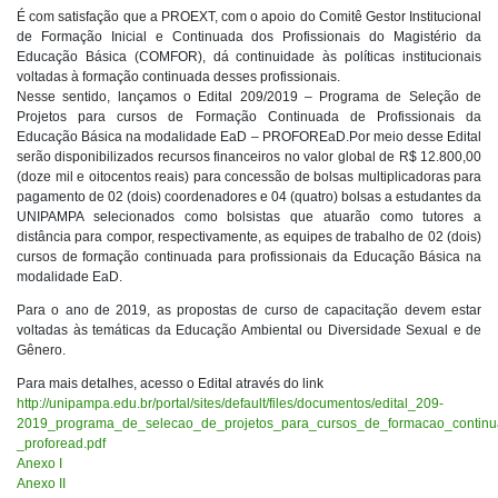
É com satisfação que a PROEXT, com o apoio do Comitê Gestor Institucional
de Formação Inicial e Continuada dos Profissionais do Magistério da
Educação Básica (COMFOR), dá continuidade às políticas institucionais
voltadas à formação continuada desses profissionais.
Nesse sentido, lançamos o Edital 209/2019 – Programa de Seleção de
Projetos para cursos de Formação Continuada de Profissionais da
Educação Básica na modalidade EaD – PROFOREaD.Por meio desse Edital
serão disponibilizados recursos financeiros no valor global de R$ 12.800,00
(doze mil e oitocentos reais) para concessão de bolsas multiplicadoras para
pagamento de 02 (dois) coordenadores e 04 (quatro) bolsas a estudantes da
UNIPAMPA selecionados como bolsistas que atuarão como tutores a
distância para compor, respectivamente, as equipes de trabalho de 02 (dois)
cursos de formação continuada para profissionais da Educação Básica na
modalidade EaD.
Para o ano de 2019, as propostas de curso de capacitação devem estar
voltadas às temáticas da Educação Ambiental ou Diversidade Sexual e de
Gênero.
Para mais detalhes, acesso o Edital através do link
http://unipampa.edu.br/portal/sites/default/files/documentos/edital_209-
2019_programa_de_selecao_de_projetos_para_cursos_de_formacao_continu
_proforead.pdf
Anexo I
Anexo II