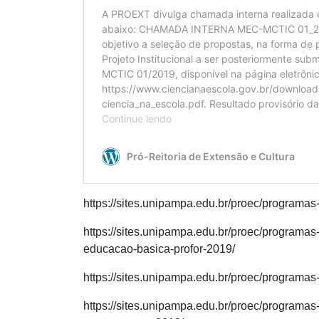
https://sites.unipampa.edu.br/proec/programas-
https://sites.unipampa.edu.br/proec/programas
educacao-basica-profor-2019/
https://sites.unipampa.edu.br/proec/programas
https://sites.unipampa.edu.br/proec/programas