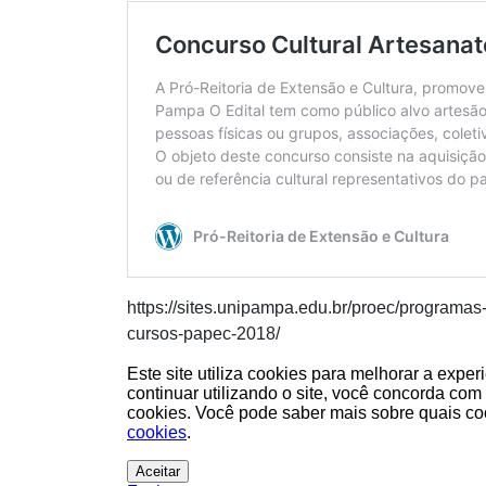
https://sites.unipampa.edu.br/proec/programas
cursos-papec-2018/