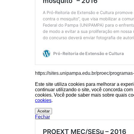
https://sites.unipampa.edu.br/proec/programas-