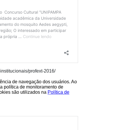
institucionais/profext-2016/