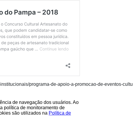
-institucionais/programa-de-apoio-a-promocao-de-eventos-cultu