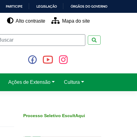
PARTICIPE
LEGISLAÇÃO
ÓRGÃOS DO GOVERNO
Alto contraste
Mapa do site
Pesquisar
Ações de Extensão
Cultura
Processo Seletivo EscultAqui