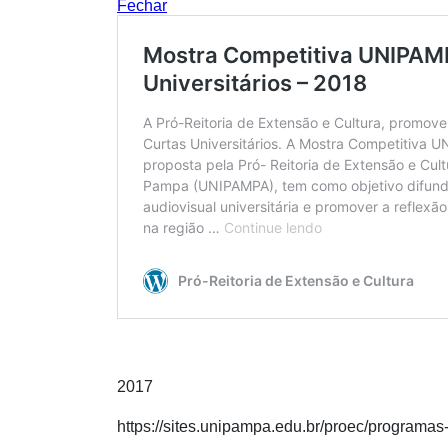
2017
https://sites.unipampa.edu.br/proec/programas