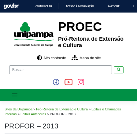
Pular
COMUNICA BR
ACESSO À INFORMAÇÃO
PARTICIPE
LE
para
o
IR
PARA
conteúdo
PROEC
O
CONTEÚDO
Pró-Reitoria de Extensão
e Cultura
Alto contraste
Mapa do site
Pesquisar
Sites da Unipampa
>
Pró-Reitoria de Extensão e Cultura
>
Editais e Chamadas
Internas
>
Editais Anteriores
>
PROFOR – 2013
PROFOR – 2013