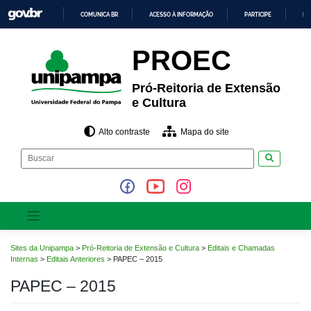
Pular
COMUNICA BR
ACESSO À INFORMAÇÃO
PARTICIPE
LE
para
o
IR
PARA
conteúdo
PROEC
O
CONTEÚDO
Pró-Reitoria de Extensão
e Cultura
Alto contraste
Mapa do site
Pesquisar
Sites da Unipampa
>
Pró-Reitoria de Extensão e Cultura
>
Editais e Chamadas
Internas
>
Editais Anteriores
>
PAPEC – 2015
PAPEC – 2015