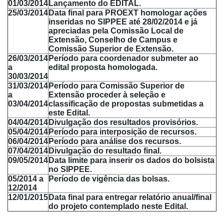
01/03/2014
Lançamento do EDITAL.
25/03/2014
Data final para PROEXT homologar ações
inseridas no SIPPEE até 28/02/2014 e já
apreciadas pela Comissão Local de
Extensão, Conselho de Campus e
Comissão Superior de Extensão.
26/03/2014
Período para coordenador submeter ao
a
edital proposta homologada.
30/03/2014
31/03/2014
Período para Comissão Superior de
a
Extensão proceder à seleção e
03/04/2014
classificação de propostas submetidas a
este Edital.
04/04/2014
Divulgação dos resultados provisórios.
05/04/2014
Período para interposição de recursos.
06/04/2014
Período para análise dos recursos.
07/04/2014
Divulgação do resultado final.
09/05/2014
Data limite para inserir os dados do bolsista
no SIPPEE.
05/2014 a
Período de vigência das bolsas.
12/2014
12/01/2015
Data final para entregar relatório anual/final
do projeto contemplado neste Edital.