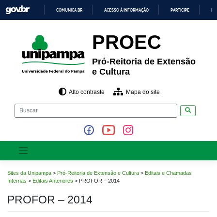
Pular
COMUNICA BR
ACESSO À INFORMAÇÃO
PARTICIPE
LE
para
o
IR
PARA
conteúdo
PROEC
O
CONTEÚDO
Pró-Reitoria de Extensão
e Cultura
Alto contraste
Mapa do site
Pesquisar
Sites da Unipampa
>
Pró-Reitoria de Extensão e Cultura
>
Editais e Chamadas
Internas
>
Editais Anteriores
>
PROFOR – 2014
PROFOR – 2014