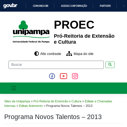
Pular
COMUNICA BR
ACESSO À INFORMAÇÃO
PARTICIPE
LE
para
o
IR
PARA
conteúdo
PROEC
O
CONTEÚDO
Pró-Reitoria de Extensão
e Cultura
Alto contraste
Mapa do site
Pesquisar
Sites da Unipampa
>
Pró-Reitoria de Extensão e Cultura
>
Editais e Chamadas
Internas
>
Editais Anteriores
>
Programa Novos Talentos – 2013
Programa Novos Talentos – 2013