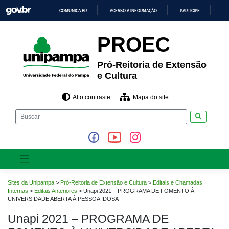
Pular
COMUNICA BR
ACESSO À INFORMAÇÃO
PARTICIPE
LE
para
o
IR
PARA
conteúdo
PROEC
O
CONTEÚDO
Pró-Reitoria de Extensão
e Cultura
Alto contraste
Mapa do site
Pesquisar
Sites da Unipampa
>
Pró-Reitoria de Extensão e Cultura
>
Editais e Chamadas
Internas
>
Editais Anteriores
>
Unapi 2021 – PROGRAMA DE FOMENTO À
UNIVERSIDADE ABERTA À PESSOA IDOSA
Unapi 2021 – PROGRAMA DE