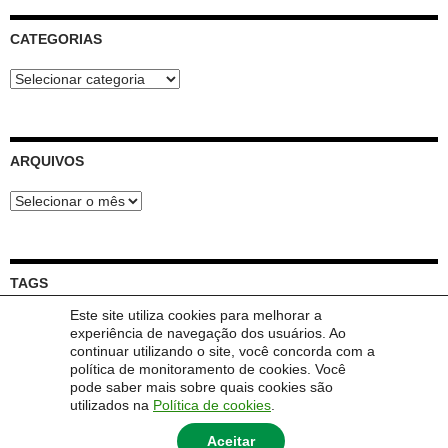
CATEGORIAS
Categorias
ARQUIVOS
Arquivos
TAGS
Este site utiliza cookies para melhorar a
Feira
Dúvida
experiência de navegação dos usuários. Ao
Circular
Abertura
Chamada
Convite
Encomenda
continuar utilizando o site, você concorda com a
Live
Inscrição
política de monitoramento de cookies. Você
Lançamento
Integradora
Reunião
pode saber mais sobre quais cookies são
Trabalho
utilizados na
Política de cookies
.
Aceitar