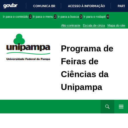
COMUNICA BR
ACESSO À INFORMAÇÃO
PARTI
IR
Ir
Ir
Ir
Ir para o conteúdo
1
Ir para o menu
2
Ir para a busca
3
Ir para o rodapé
4
PARA
para
para
para
O
Alto contraste
Escala de cinza
Mapa do site
CONTEÚDO
conteúdo
menu
menu
superior
lateral
Programa de
Feiras de
Ciências da
Unipampa
Ir
Pesquisar
para
MENU
rodapé
PRINCI