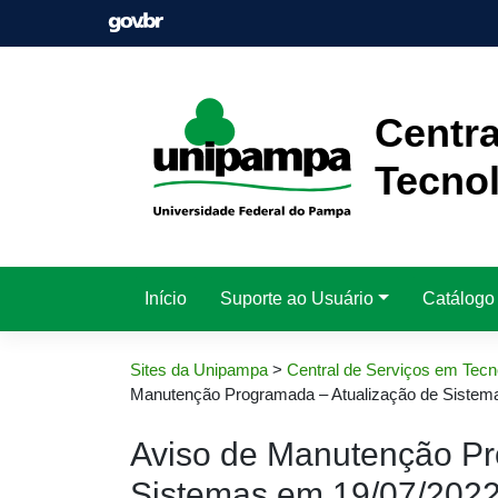
Pular
para
o
conteúdo
Centra
Tecnol
Início
Suporte ao Usuário
Catálogo
Sites da Unipampa
>
Central de Serviços em Tecn
Manutenção Programada – Atualização de Sistem
Aviso de Manutenção Pr
Sistemas em 19/07/202