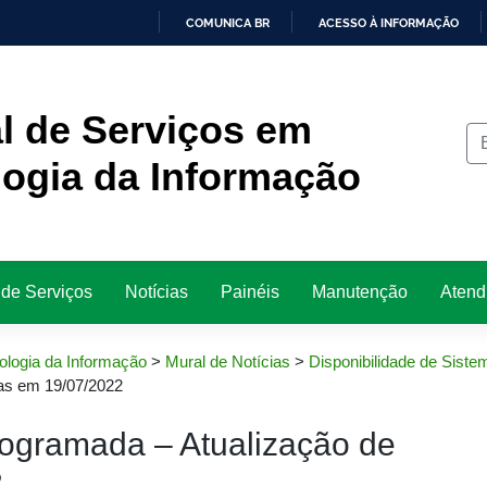
COMUNICA BR
ACESSO À INFORMAÇÃO
IR
PARA
O
CONTEÚDO
l de Serviços em
ogia da Informação
 de Serviços
Notícias
Painéis
Manutenção
Atend
ologia da Informação
>
Mural de Notícias
>
Disponibilidade de Siste
as em 19/07/2022
ogramada – Atualização de
2