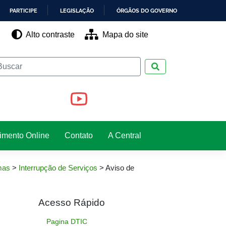
PARTICIPE
LEGISLAÇÃO
ÓRGÃOS DO GOVERNO
Alto contraste
Mapa do site
Pesquisar
imento Online
Contato
A Central
mas
>
Interrupção de Serviços
>
Aviso de
Acesso Rápido
Pagina DTIC