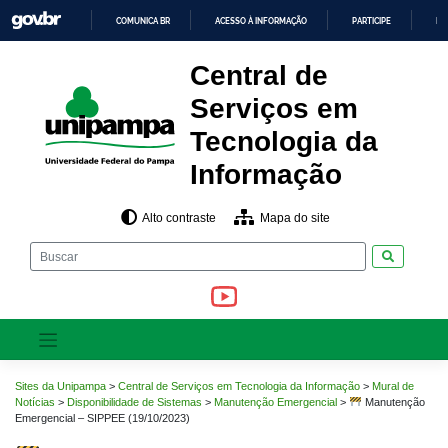
Pular
COMUNICA BR
ACESSO À INFORMAÇÃO
PARTICIPE
LE
para
o
IR
PARA
conteúdo
Central de
O
CONTEÚDO
Serviços em
Tecnologia da
Informação
Alto contraste
Mapa do site
Pesquisar
Sites da Unipampa
>
Central de Serviços em Tecnologia da Informação
>
Mural de
Notícias
>
Disponibilidade de Sistemas
>
Manutenção Emergencial
>
Manutenção
Emergencial – SIPPEE (19/10/2023)