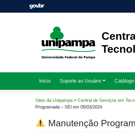
Pular
para
o
conteúdo
Centra
Tecnol
Início
Suporte ao Usuário
Catálogo
Sites da Unipampa
>
Central de Serviços em Tecn
Programada – SEI em 05/03/2024
Manutenção Program