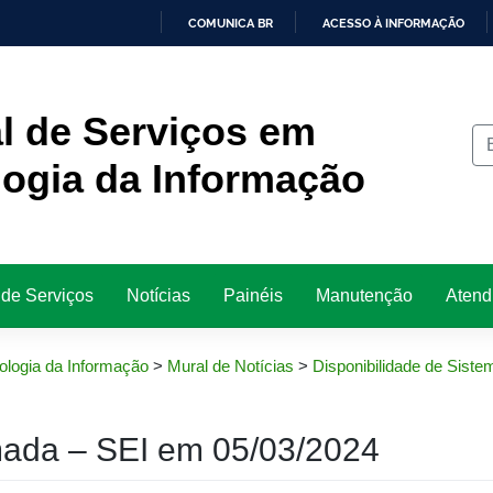
COMUNICA BR
ACESSO À INFORMAÇÃO
IR
PARA
O
CONTEÚDO
l de Serviços em
ogia da Informação
 de Serviços
Notícias
Painéis
Manutenção
Atend
ologia da Informação
>
Mural de Notícias
>
Disponibilidade de Siste
ada – SEI em 05/03/2024