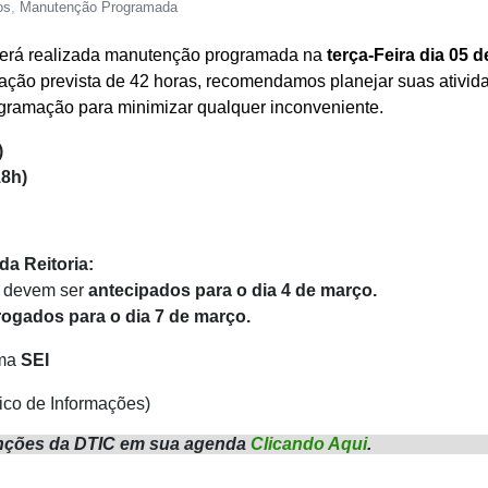
os
,
Manutenção Programada
erá realizada manutenção programada na
terça-Feira dia 05 d
ação prevista de 42 horas,
recomendamos planejar suas ativid
gramação para minimizar qualquer inconveniente.
)
18h)
a Reitoria:
o devem ser
antecipados para o dia 4 de março.
ogados para o dia 7 de março.
ema
SEI
ico de Informações
)
ções da DTIC em sua agenda
Clicando Aqui
.