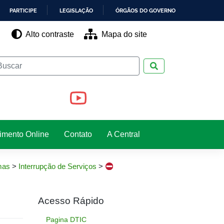
PARTICIPE
LEGISLAÇÃO
ÓRGÃOS DO GOVERNO
Alto contraste
Mapa do site
Pesquisar
imento Online
Contato
A Central
mas
>
Interrupção de Serviços
>
Acesso Rápido
Pagina DTIC