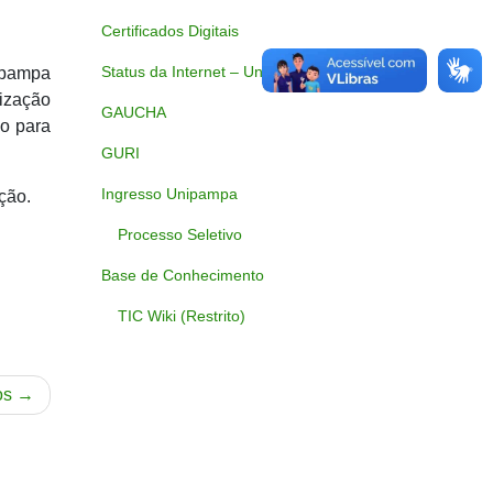
Certificados Digitais
Status da Internet – Unipampa
pampa
mização
GAUCHA
so para
GURI
Ingresso Unipampa
ção.
Processo Seletivo
Base de Conhecimento
TIC Wiki (Restrito)
os