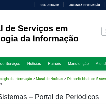
COMUNICA BR
ACESSO À INFORMAÇÃO
IR
PARA
O
CONTEÚDO
l de Serviços em
ogia da Informação
 de Serviços
Notícias
Painéis
Manutenção
Atend
ologia da Informação
>
Mural de Notícias
>
Disponibilidade de Siste
os
Sistemas – Portal de Periódicos