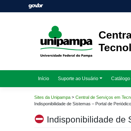
Pular
para
o
conteúdo
Centra
Tecnol
Início
Suporte ao Usuário
Catálogo
Sites da Unipampa
>
Central de Serviços em Tecn
Indisponibilidade de Sistemas – Portal de Periódic
Indisponibilidade de 