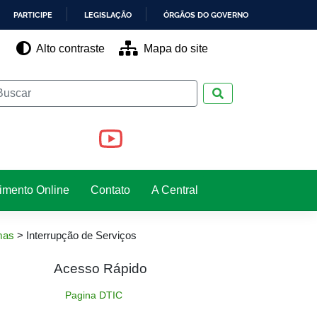
PARTICIPE
LEGISLAÇÃO
ÓRGÃOS DO GOVERNO
Alto contraste
Mapa do site
Pesquisar
imento Online
Contato
A Central
mas
>
Interrupção de Serviços
Acesso Rápido
Pagina DTIC