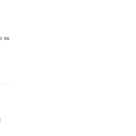
o ou
: