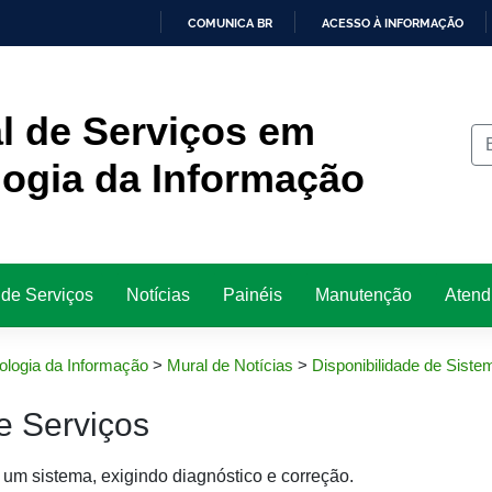
COMUNICA BR
ACESSO À INFORMAÇÃO
IR
PARA
O
CONTEÚDO
l de Serviços em
ogia da Informação
 de Serviços
Notícias
Painéis
Manutenção
Atend
ologia da Informação
>
Mural de Notícias
>
Disponibilidade de Siste
e Serviços
um sistema, exigindo diagnóstico e correção.