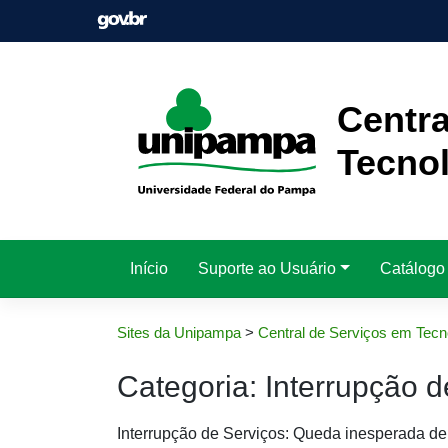
Pular
para
o
conteúdo
Centra
Tecnol
Início
Suporte ao Usuário
Catálogo
Sites da Unipampa
>
Central de Serviços em Tecn
Categoria:
Interrupção d
Interrupção de Serviços: Queda inesperada de 