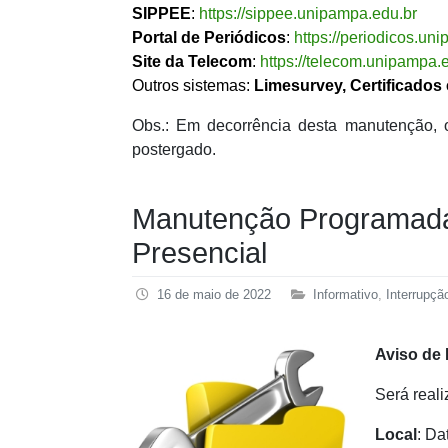
SIPPEE
:
https://sippee.unipampa.edu.br
Portal de Periódicos
:
https://periodicos.un
Site da Telecom
:
https://telecom.unipampa.
Outros sistemas:
Limesurvey, Certificados 
Obs.: Em decorrência desta manutenção, o
postergado.
Manutenção Programada
Presencial
16 de maio de 2022
Informativo
,
Interrupçã
Aviso de
Será real
Local
: Da