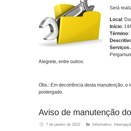
Será real
Local
: Da
Início
: 14
Término
:
Descritiv
Serviços
Pergamum,
Alegrete, entre outros.
Obs.: Em decorrência desta manutenção, o r
postergado.
Aviso de manutenção do
7 de janeiro de 2022
Informativo
,
Interrupç