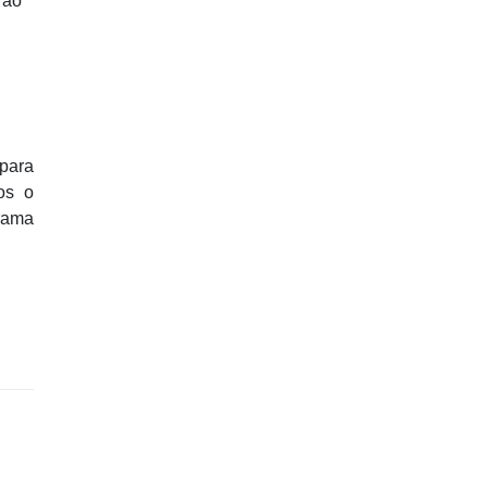
 ao
para
os o
grama