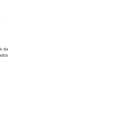
a da
tados