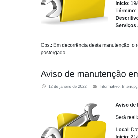
Início
: 19
Término
:
Descritiv
Serviços
Obs.: Em decorrência desta manutenção, o r
postergado.
Aviso de manutenção em
12 de janeiro de 2022
Informativo
,
Interrup
Aviso de
Será real
Local
: Da
Início
: 21