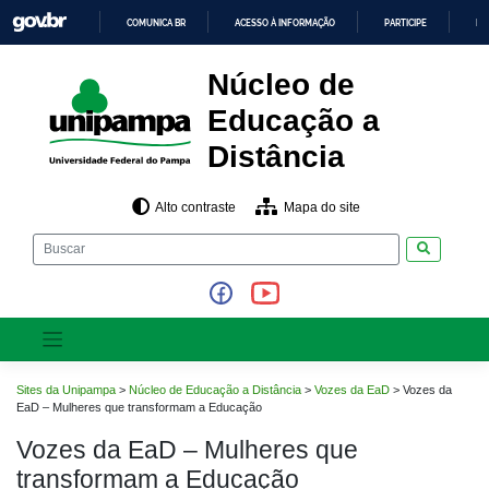
Pular
COMUNICA BR
ACESSO À INFORMAÇÃO
PARTICIPE
LE
para
o
IR
PARA
conteúdo
Núcleo de
O
CONTEÚDO
Educação a
Distância
Alto contraste
Mapa do site
Pesquisar
Sites da Unipampa
>
Núcleo de Educação a Distância
>
Vozes da EaD
>
Vozes da
EaD – Mulheres que transformam a Educação
Vozes da EaD – Mulheres que
transformam a Educação