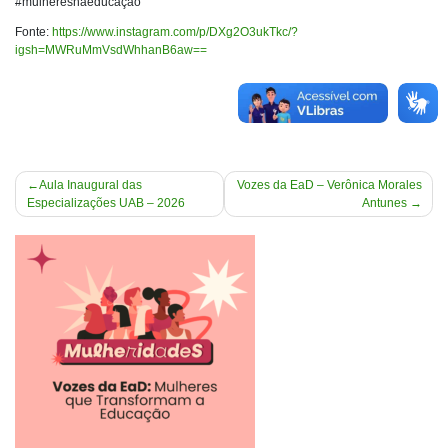
#mulheresnaeducação
Fonte:
https://www.instagram.com/p/DXg2O3ukTkc/?
igsh=MWRuMmVsdWhhanB6aw==
Navegação
Aula Inaugural das
Vozes da EaD – Verônica Morales
Especializações UAB – 2026
Antunes
de
Post