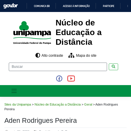
Pular
COMUNICA BR
ACESSO À INFORMAÇÃO
PARTICIPE
LE
para
o
IR
PARA
conteúdo
Núcleo de
O
CONTEÚDO
Educação a
Distância
Alto contraste
Mapa do site
Pesquisar
Sites da Unipampa
>
Núcleo de Educação a Distância
>
Geral
>
Aden Rodrigues
Pereira
Aden Rodrigues Pereira