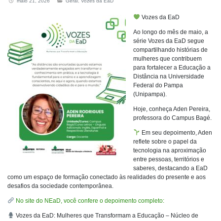
maio 21, 2026
Geral
,
Vozes da EaD
Vozes da EaD
Ao longo do mês de maio, a
série Vozes da EaD segue
compartilhando histórias de
mulheres que contribuem
para fortalecer a Educação a
Distância na Universidade
Federal do Pampa
(Unipampa).
Hoje, conheça Aden Pereira,
professora do Campus Bagé.
Em seu depoimento, Aden
reflete sobre o papel da
tecnologia na aproximação
entre pessoas, territórios e
saberes, destacando a EaD
como um espaço de formação conectado às realidades do presente e aos
desafios da sociedade contemporânea.
No site do NEaD, você confere o depoimento completo:
Vozes da EaD: Mulheres que Transformam a Educação – Núcleo de