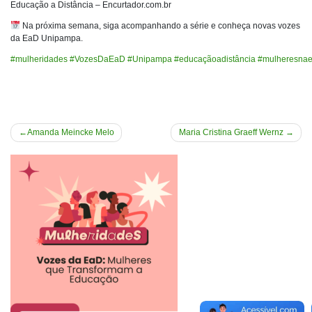
Educação a Distância – Encurtador.com.br
Na próxima semana, siga acompanhando a série e conheça novas vozes
da EaD Unipampa.
#mulheridades
#VozesDaEaD
#Unipampa
#educaçãoadistância
#mulheresna
Navegação
Amanda Meincke Melo
Maria Cristina Graeff Wernz
de
Post