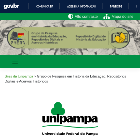
Pular
COMUNICA BR
ACESSO À INFORMAÇÃO
PARTICIPE
LE
para
o
IR
Alto contraste
Mapa do site
PARA
conteúdo
O
CONTEÚDO
Sites da Unipampa
>
Grupo de Pesquisa em História da Educação, Repositórios
Digitais e Acervos Históricos