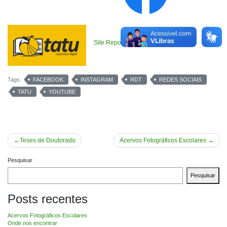
Site Repositório Digital Tatu
Tags:
FACEBOOK
INSTAGRAM
RDT
REDES SOCIAIS
TATU
YOUTUBE
Navegação
Teses de Doutorado
Acervos Fotográficos Escolares
de
Pesquisar
Post
Pesquisar
Posts recentes
Acervos Fotográficos Escolares
Onde nos encontrar