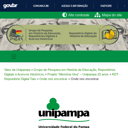
Pular
COMUNICA BR
ACESSO À INFORMAÇÃO
PARTICIPE
LE
para
o
IR
Alto contraste
Mapa do site
PARA
conteúdo
O
CONTEÚDO
Sites da Unipampa
>
Grupo de Pesquisa em História da Educação, Repositórios
Digitais e Acervos Históricos
>
Projeto “Memória Viva” – Unipampa 20 anos
>
RDT -
Repositório Digital Tatu
>
Onde nos encontrar
>
Onde nos encontrar