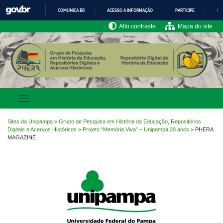
Pular
COMUNICA BR
ACESSO À INFORMAÇÃO
PARTICIPE
LE
para
o
IR
Alto contraste
Mapa do site
PARA
conteúdo
O
CONTEÚDO
Sites da Unipampa
>
Grupo de Pesquisa em História da Educação, Repositórios
Digitais e Acervos Históricos
>
Projeto “Memória Viva” – Unipampa 20 anos
>
PHERA
MAGAZINE