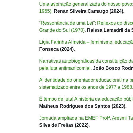
Uma aspiração generalizada do nosso povo:
1955).
Renan Silveira Camargo (2024).
“Ressonância de uma Lei”: Reflexos do discu
Grande do Sul (1970)
.
Raissa Lamadril da Si
Lígia Farinha Almeida – feminismo, educação
Fonseca (2024).
Narrativas autobiográficas da constituição
pela luta antimanicomial.
João Bosco Rodri
A identidade do orientador educacional na pr
sistematizado entre os anos de 1977 a 1988
É tempo de luta! A história da educação púb
Matheus Rodrigues dos Santos (2023).
Jornada ampliada na EMEF Profª. Aresmi Tav
Silva de Freitas (2022).