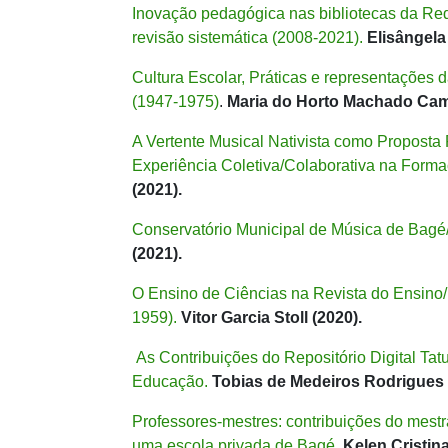
Inovação pedagógica nas bibliotecas da Red
revisão sistemática (2008-2021).
Elisângela
Cultura Escolar, Práticas e representaçõe
(1947-1975)
.
Maria do Horto Machado Cam
A Vertente Musical Nativista como Propost
Experiência Coletiva/Colaborativa na Form
(2021).
Conservatório Municipal de Música de Bagé/
(2021).
O Ensino de Ciências na Revista do Ensino
1959).
Vitor Garcia Stoll (2020).
As Contribuições do Repositório Digital Ta
Educação.
Tobias de Medeiros Rodrigues 
Professores-mestres: contribuições do mes
uma escola privada de Bagé.
Kelen Cristin