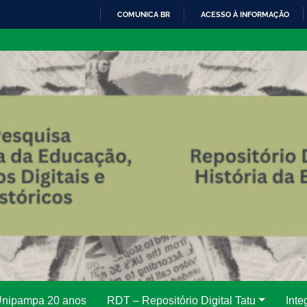
COMUNICA BR
ACESSO À INFORMAÇÃO
IR
PARA
O
CONTEÚDO
 Unipampa 20 anos
RDT – Repositório Digital Tatu
Inte