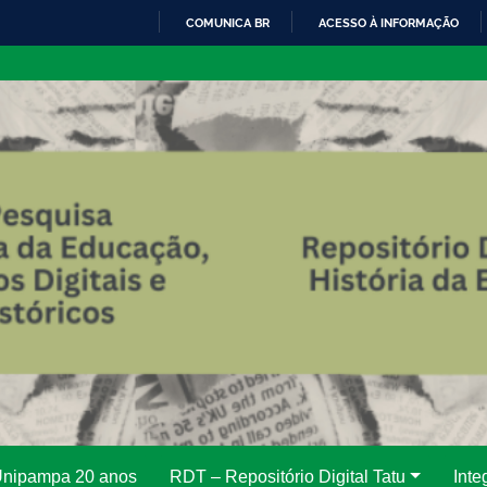
COMUNICA BR
ACESSO À INFORMAÇÃO
IR
PARA
O
CONTEÚDO
 Unipampa 20 anos
RDT – Repositório Digital Tatu
Inte