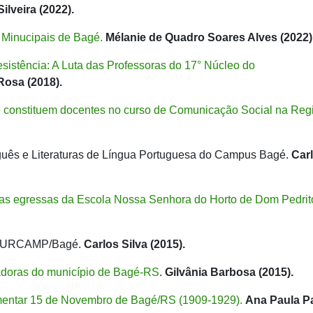
ilveira (2022).
s Minucipais de Bagé.
Mélanie de Quadro Soares Alves (2022)
istência: A Luta das Professoras do 17° Núcleo do
Rosa (2018).
se constituem docentes no curso de Comunicação Social na Reg
tuguês e Literaturas de Língua Portuguesa do Campus Bagé.
Car
as egressas da Escola Nossa Senhora do Horto de Dom Pedrit
da URCAMP/Bagé.
Carlos Silva (2015).
zadoras do município de Bagé-RS
.
Gilvânia Barbosa (2015).
ementar 15 de Novembro de Bagé/RS (1909-1929).
Ana Paula P