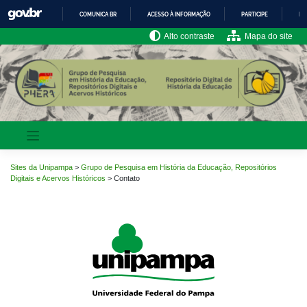
Pular
COMUNICA BR
ACESSO À INFORMAÇÃO
PARTICIPE
LE
para
o
IR
Alto contraste
Mapa do site
PARA
conteúdo
O
CONTEÚDO
Sites da Unipampa
>
Grupo de Pesquisa em História da Educação, Repositórios
Digitais e Acervos Históricos
>
Contato