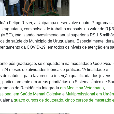
João Felipe Rezer,
a Unipampa desenvolve quatro Programas 
ruguaiana, com bolsas de trabalho mensais, no valor de R$ 3
 (MEC), totalizando investimento anual superior a R$ 1,5 milhõ
iços de saúde do Município de Uruguaiana. Especialmente, dura
frentamento da COVID-19, em todos os níveis de atenção em sa
anto pós-graduação, se enquadram na modalidade
lato sensu
,
 24 meses de atividades teóricas e práticas. “A finalidade é
s de saúde – para favorecer a inserção qualificada dos jovens
, particularmente em áreas prioritárias do Sistema Único de S
rogramas de Residência Integrada
em Medicina Veterinária
,
issional em Saúde Mental Coletiva
e
Multiprofissional em Urgên
guaiana
quatro cursos de doutorado, cinco cursos de mestrado 