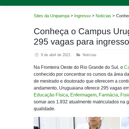
Sites da Unipampa
>
Ingresso
>
Notícias
>
Conheç
Conheça o Campus Urug
295 vagas para ingress
9 de abril de 2021
Notícias
Na Fronteira Oeste do Rio Grande do Sul, o
C
conhecido por concentrar os cursos da área d
de mestrado e doutorado que oferecem a cont
andamento, Uruguaiana oferece 295 vagas em 
Educação Física
,
Enfermagem
,
Farmácia
,
Fisi
somar aos 1.932 atualmente matriculados na g
qualidade.