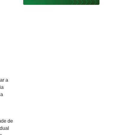
ar a
ia
da
úde de
idual