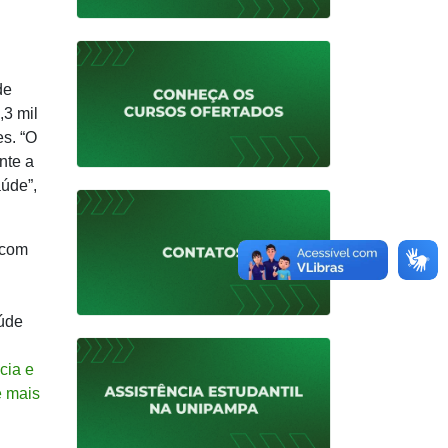
de
,3 mil
es. “O
nte a
úde”,
 com
aúde
cia e
e mais