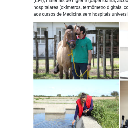
(EPI), materiais de higiene (papel toalha, álco
hospitalares (oxímetros, termômetro digitais, 
aos cursos de Medicina sem hospitais universit