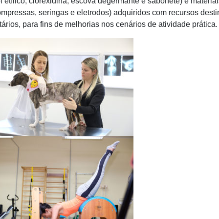
ol etílico, clorexidina, escova degermante e sabonete) e materia
compressas, seringas e eletrodos) adquiridos com recursos dest
ários, para fins de melhorias nos cenários de atividade prática.