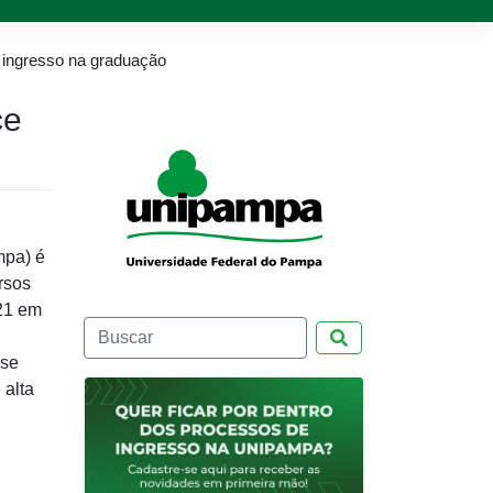
ingresso na graduação
ce
mpa) é
rsos
21 em
Pesquisar
 se
 alta