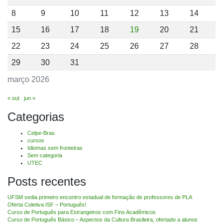
8
9
10
11
12
13
14
15
16
17
18
19
20
21
22
23
24
25
26
27
28
29
30
31
março 2026
« out
jun »
Categorias
Celpe-Bras
cursos
Idiomas sem fronteiras
Sem categoria
UTEC
Posts recentes
UFSM sedia primeiro encontro estadual de formação de professores de PLA
Oferta Coletiva ISF – Português!
Curso de Português para Estrangeiros com Fins Acadêmicos
Curso de Português Básico – Aspectos da Cultura Brasileira, ofertado a alunos