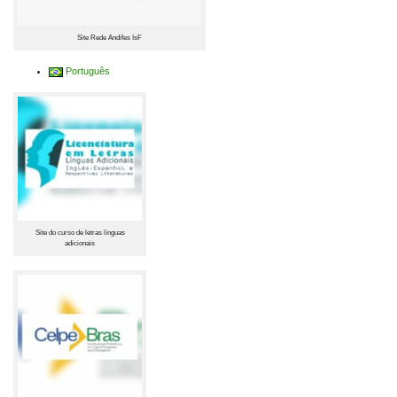
Site Rede Andifes IsF
Português
Site do curso de letras línguas
adicionais