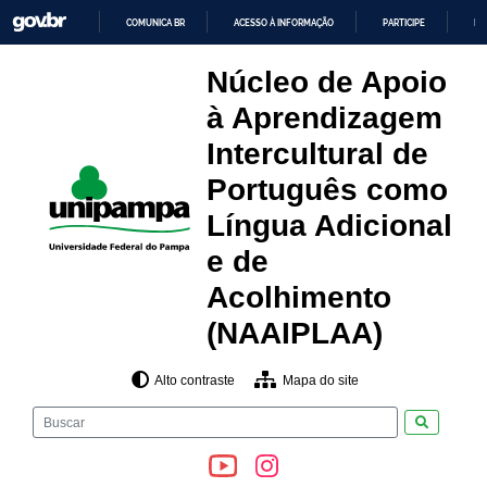
Pular
COMUNICA BR
ACESSO À INFORMAÇÃO
PARTICIPE
LE
para
o
IR
PARA
conteúdo
Núcleo de Apoio
O
CONTEÚDO
à Aprendizagem
Intercultural de
Português como
Língua Adicional
e de
Acolhimento
(NAAIPLAA)
Alto contraste
Mapa do site
Pesquisar