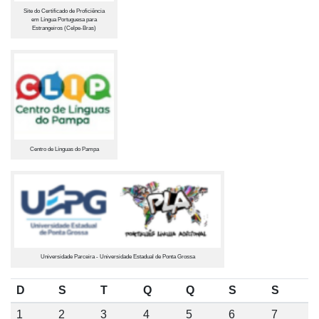
Site do Certificado de Proficiência
em Língua Portuguesa para
Estrangeiros (Celpe-Bras)
Centro de Línguas do Pampa
Universidade Parceira - Universidade Estadual de Ponta Grossa
D
S
T
Q
Q
S
S
1
2
3
4
5
6
7