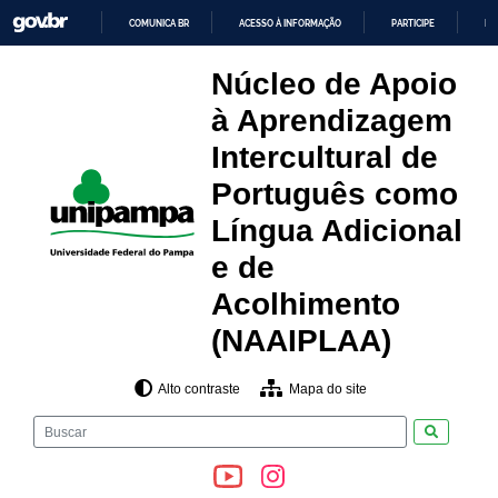
Pular
COMUNICA BR
ACESSO À INFORMAÇÃO
PARTICIPE
LE
para
o
IR
PARA
conteúdo
Núcleo de Apoio
O
CONTEÚDO
à Aprendizagem
Intercultural de
Português como
Língua Adicional
e de
Acolhimento
(NAAIPLAA)
Alto contraste
Mapa do site
Pesquisar