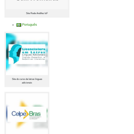
Site Rede Andifes IsF
Português
Site do curso de letras línguas
adicionais