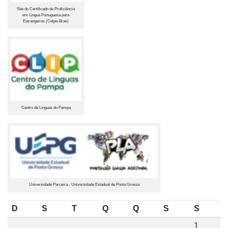
Site do Certificado de Proficiência
em Língua Portuguesa para
Estrangeiros (Celpe-Bras)
Centro de Línguas do Pampa
Universidade Parceira - Universidade Estadual de Ponta Grossa
D
S
T
Q
Q
S
S
1