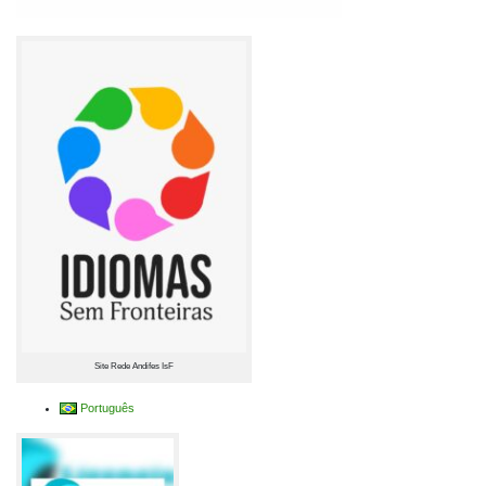
Site Rede Andifes IsF
Português