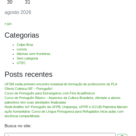
30
31
agosto 2026
« jun
Categorias
Celpe-Bras
cursos
Idiomas sem fronteiras
Sem categoria
UTEC
Posts recentes
UFSM sedia primeiro encontro estadual de formação de professores de PLA
Oferta Coletiva ISF – Português!
Curso de Português para Estrangeiros com Fins Acadêmicos
Curso de Português Básico – Aspectos da Cultura Brasileira, ofertado a alunos
palestinos tem suas atividades finalizadas
Rede Andifes IsF-Português da UFPB, Unipampa, UFPR e GCUB-Palestina lideram
ação humanitária: Curso de Língua Portuguesa para Refugiados inicia aulas com
docência compartilhada
Busca no site: