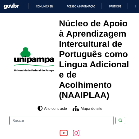
Pular
COMUNICA BR
ACESSO À INFORMAÇÃO
PARTICIPE
LE
para
o
IR
PARA
conteúdo
Núcleo de Apoio
O
CONTEÚDO
à Aprendizagem
Intercultural de
Português como
Língua Adicional
e de
Acolhimento
(NAAIPLAA)
Alto contraste
Mapa do site
Pesquisar