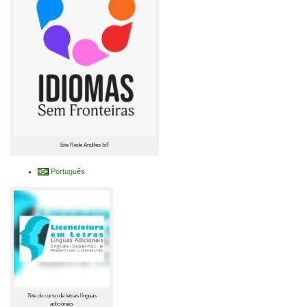
Site Rede Andifes IsF
Português
Site do curso de letras línguas
adicionais