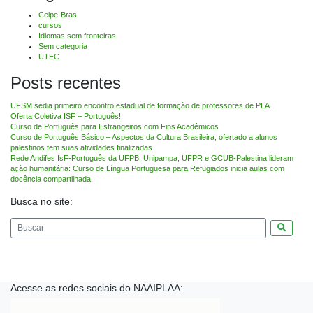
Celpe-Bras
cursos
Idiomas sem fronteiras
Sem categoria
UTEC
Posts recentes
UFSM sedia primeiro encontro estadual de formação de professores de PLA
Oferta Coletiva ISF – Português!
Curso de Português para Estrangeiros com Fins Acadêmicos
Curso de Português Básico – Aspectos da Cultura Brasileira, ofertado a alunos
palestinos tem suas atividades finalizadas
Rede Andifes IsF-Português da UFPB, Unipampa, UFPR e GCUB-Palestina lideram
ação humanitária: Curso de Língua Portuguesa para Refugiados inicia aulas com
docência compartilhada
Busca no site:
Pesquis
Acesse as redes sociais do NAAIPLAA: