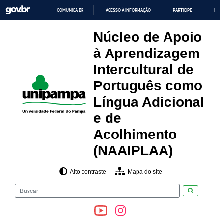
Pular
COMUNICA BR
ACESSO À INFORMAÇÃO
PARTICIPE
LE
para
o
IR
PARA
conteúdo
Núcleo de Apoio
O
CONTEÚDO
à Aprendizagem
Intercultural de
Português como
Língua Adicional
e de
Acolhimento
(NAAIPLAA)
Alto contraste
Mapa do site
Pesquisar