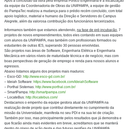
Após a conclusão da obra pela empresa Pórtico Engenharia e a fiscalização
da equipe da Coordenadoria de Obras da UNIPAMPA, a equipe de gestão
do PampaTec realizou a mudança para o prédio recém concluído, com total
apoio logístico, material e humano da Direção e Servidores do Campus
Alegrete, além da valorosa contribuição dos funcionários terceirizados.
Informamos também que estamos atendendo,
na fase de pré-incubação
, 7
projetos de novos empreendimentos, todos eles contando em suas equipes
com alunos da UNIPAMPA, mas também com profissionais formados ou
estudantes de outras IES, superando 30 pessoas envolvidas.
São projetos nas áreas de Software, Engenharia Elétrica e Engenharia
Mecânica em vários níveis de maturidade técnica e de negócio, mas com
boas perspectivas de geração de emprego e renda para nossos alunos e
egressos.
Abaixo listamos alguns dos projetos mais maduros:
– Esco-GD:
http://www.esco-gd.com.br/
– Ideiah Software:
https://www.facebook.com/IdeiahSoftware
– Porthal Sistemas:
http://www.porthal.com.br/
– SmartPampa:
http://smartpampa.com/
– LocateBus:
http://locatebus.com/
Destacamos o empenho da equipe gestora atual da UNIPAMPA na
realização deste projeto que contribui diretamente no cumprimento da
missão da Universidade, manifesta no seu PDI e na sua lei de criação.
Também por isso, mas principalmente pelos resultados que já demonstra e
que ficarão ainda mais evidentes em breve, acreditamos que se manterá
dentro do plano de ação desta e das futuras gestões da UNIPAMPA.