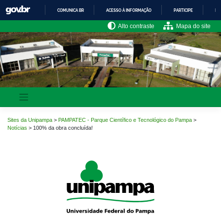
Pular
COMUNICA BR
ACESSO À INFORMAÇÃO
PARTICIPE
LE
para
o
IR
Alto contraste
Mapa do site
PARA
conteúdo
O
CONTEÚDO
Sites da Unipampa
>
PAMPATEC - Parque Científico e Tecnológico do Pampa
>
Notícias
>
100% da obra concluída!