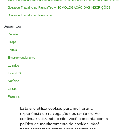
Bolsa de Trabalho no PampaTec – HOMOLOGAÇÃO DAS INSCRIÇÕES
Bolsa de Trabalho no PampaTec
Assuntos
Debate
Drops
Editais
Empreendedorismo
Eventos
Inova RS
Notícias
Obras
Palestra
PampaCast
Este site utiliza cookies para melhorar a
Sem categoria
experiência de navegação dos usuários. Ao
continuar utilizando o site, você concorda com a
Startup Pampa
política de monitoramento de cookies. Você
Trabalho / Estágio / Bolsas