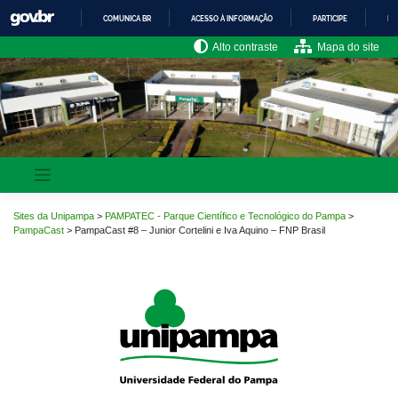
Pular
COMUNICA BR
ACESSO À INFORMAÇÃO
PARTICIPE
LE
para
o
IR
Alto contraste
Mapa do site
PARA
conteúdo
O
CONTEÚDO
Sites da Unipampa
>
PAMPATEC - Parque Científico e Tecnológico do Pampa
>
PampaCast
>
PampaCast #8 – Junior Cortelini e Iva Aquino – FNP Brasil