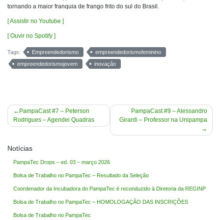
tornando a maior franquia de frango frito do sul do Brasil.
[ Assistir no Youtube ]
[ Ouvir no Spotify ]
Tags:
Empreendedorismo
empreendedorismofeminino
empreendedorismojovem
inovação
Navegação
PampaCast #7 – Peterson
PampaCast #9 – Alessandro
Rodrigues – Agendei Quadras
Girardi – Professor na Unipampa
de
Post
Notícias
PampaTec Drops – ed. 03 – março 2026
Bolsa de Trabalho no PampaTec – Resultado da Seleção
Coordenador da Incubadora do PampaTec é reconduzido à Diretoria da REGINP
Bolsa de Trabalho no PampaTec – HOMOLOGAÇÃO DAS INSCRIÇÕES
Bolsa de Trabalho no PampaTec