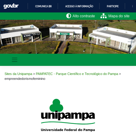
Pular
COMUNICA BR
ACESSO À INFORMAÇÃO
PARTICIPE
LE
para
o
IR
Alto contraste
Mapa do site
PARA
conteúdo
O
CONTEÚDO
Sites da Unipampa
>
PAMPATEC - Parque Científico e Tecnológico do Pampa
>
empreendedorismofeminino