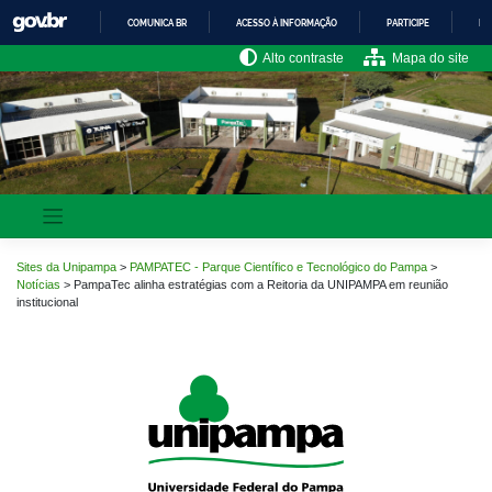
Pular
COMUNICA BR
ACESSO À INFORMAÇÃO
PARTICIPE
LE
para
o
IR
Alto contraste
Mapa do site
PARA
conteúdo
O
CONTEÚDO
Sites da Unipampa
>
PAMPATEC - Parque Científico e Tecnológico do Pampa
>
Notícias
>
PampaTec alinha estratégias com a Reitoria da UNIPAMPA em reunião
institucional