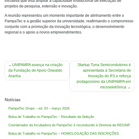
iniciativa que visa ampliar a capacidade institucional de execução de
projetos de pesquisa, extensão e inovação.
A reunião representou um momento importante de alinhamento entre o
PampaTec e a gestão superior da universidade, reafirmando o compromisso
conjunto com a promoção da inovação tecnológica, o desenvolvimento
regional e o apoio a novos empreendimentos.
Navegação
UNIPAMPA avança na criação
Startup Tuna Semicondutores é
da Fundação de Apoio Oswaldo
apresentada à Secretaria de
de
Aranha
Inovação do RS e reforça
Post
protagonismo da UNIPAMPA em
microeletrônica
Notícias
PampaTec Drops – ed. 03 – março 2026
Bolsa de Trabalho no PampaTec – Resultado da Seleção
Coordenador da Incubadora do PampaTec é reconduzido à Diretoria da REGINP
Bolsa de Trabalho no PampaTec – HOMOLOGAÇÃO DAS INSCRIÇÕES