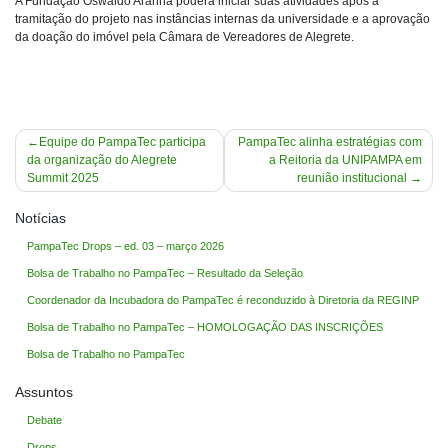
A Fundação Oswaldo Aranha poderá iniciar suas atividades após a
tramitação do projeto nas instâncias internas da universidade e a aprovação
da doação do imóvel pela Câmara de Vereadores de Alegrete.
Navegação
Equipe do PampaTec participa
PampaTec alinha estratégias com
da organização do Alegrete
a Reitoria da UNIPAMPA em
de
Summit 2025
reunião institucional
Post
Notícias
PampaTec Drops – ed. 03 – março 2026
Bolsa de Trabalho no PampaTec – Resultado da Seleção
Coordenador da Incubadora do PampaTec é reconduzido à Diretoria da REGINP
Bolsa de Trabalho no PampaTec – HOMOLOGAÇÃO DAS INSCRIÇÕES
Bolsa de Trabalho no PampaTec
Assuntos
Debate
Drops