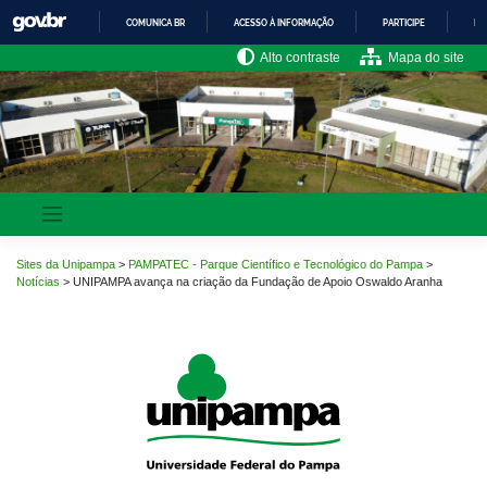
Pular
COMUNICA BR
ACESSO À INFORMAÇÃO
PARTICIPE
LE
para
o
IR
Alto contraste
Mapa do site
PARA
conteúdo
O
CONTEÚDO
Sites da Unipampa
>
PAMPATEC - Parque Científico e Tecnológico do Pampa
>
Notícias
>
UNIPAMPA avança na criação da Fundação de Apoio Oswaldo Aranha