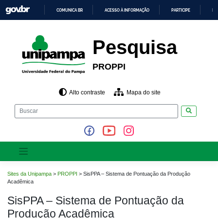
Pular
COMUNICA BR
ACESSO À INFORMAÇÃO
PARTICIPE
LE
para
o
IR
PARA
conteúdo
O
Pesquisa
CONTEÚDO
PROPPI
Alto contraste
Mapa do site
Pesquisar
Sites da Unipampa
>
PROPPI
>
SisPPA – Sistema de Pontuação da Produção
Acadêmica
SisPPA – Sistema de Pontuação da
Produção Acadêmica