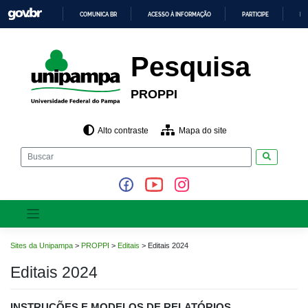
Pular
COMUNICA BR
ACESSO À INFORMAÇÃO
PARTICIPE
LE
para
o
IR
PARA
conteúdo
O
Pesquisa
CONTEÚDO
PROPPI
Alto contraste
Mapa do site
Pesquisar
Sites da Unipampa
>
PROPPI
>
Editais
>
Editais 2024
Editais 2024
INSTRUÇÕES E MODELOS DE RELATÓRIOS