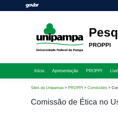
Pular
para
o
conteúdo
Pesq
PROPPI
Início
Apresentação
PROPPI
Liv
Sites da Unipampa
>
PROPPI
>
Comissões
>
Com
Comissão de Ética no U