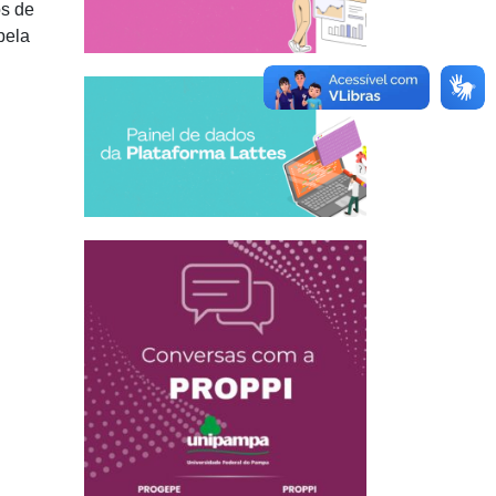
os de
pela