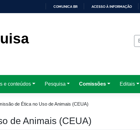
COMUNICA BR
ACESSO À INFORMAÇÃO
IR
PARA
O
CONTEÚDO
uisa
es e conteúdos
Pesquisa
Comissões
Editais
issão de Ética no Uso de Animais (CEUA)
so de Animais (CEUA)