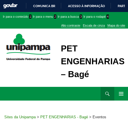
COMUNICA BR
ACESSO À INFORMAÇÃO
PARTI
IR
Ir
Ir
Ir
Ir para o conteúdo
1
Ir para o menu
2
Ir para a busca
3
Ir para o rodapé
4
PARA
para
para
para
O
Alto contraste
Escala de cinza
Mapa do site
CONTEÚDO
conteúdo
menu
menu
superior
lateral
PET
ENGENHARIAS
– Bagé
Ir
Pesquisar
para
MENU
rodapé
PRINCI
Sites da Unipampa
>
PET ENGENHARIAS - Bagé
>
Eventos