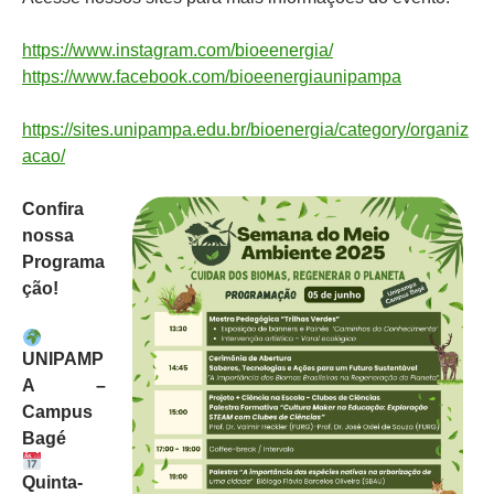
https://www.instagram.com/bioeenergia/
https://www.facebook.com/bioeenergiaunipampa
https://sites.unipampa.edu.br/bioenergia/category/organiz
acao/
Confira
nossa
Programa
ção!
UNIPAMP
A –
Campus
Bagé
Quinta-