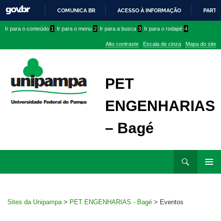
COMUNICA BR
ACESSO À INFORMAÇÃO
PARTI
IR
Ir
Ir
Ir
Ir para o conteúdo
1
Ir para o menu
2
Ir para a busca
3
Ir para o rodapé
4
PARA
para
para
para
O
Alto contraste
Escala de cinza
Mapa do site
CONTEÚDO
conteúdo
menu
menu
superior
lateral
PET
ENGENHARIAS
– Bagé
Ir
Pesquisar
para
MENU
rodapé
PRINCI
Sites da Unipampa
>
PET ENGENHARIAS - Bagé
>
Eventos