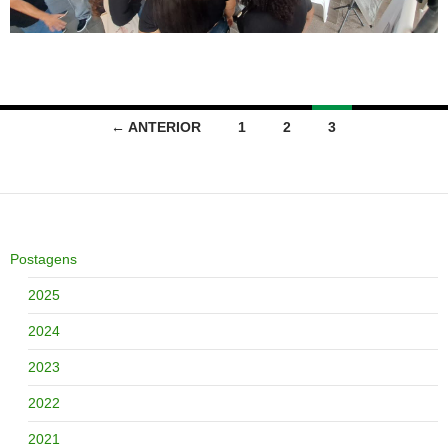
Navegação
← ANTERIOR
1
2
3
por
posts
Postagens
2025
2024
2023
2022
2021