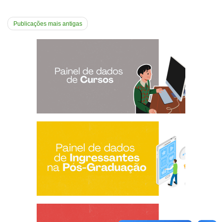
Navegação
Publicações mais antigas
por
posts