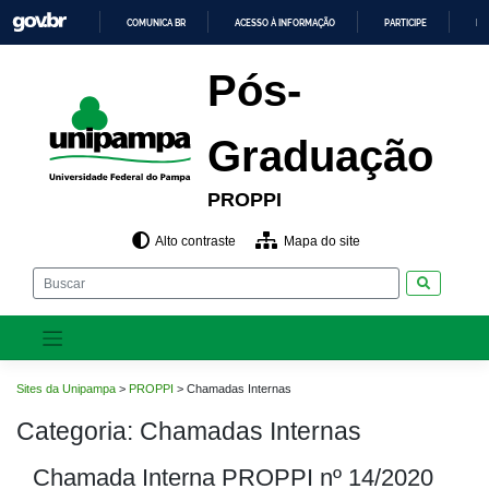
Pular
COMUNICA BR
ACESSO À INFORMAÇÃO
PARTICIPE
LE
para
o
IR
PARA
conteúdo
Pós-
O
CONTEÚDO
Graduação
PROPPI
Alto contraste
Mapa do site
Pesquisar
Sites da Unipampa
>
PROPPI
>
Chamadas Internas
Categoria:
Chamadas Internas
Chamada Interna PROPPI nº 14/2020