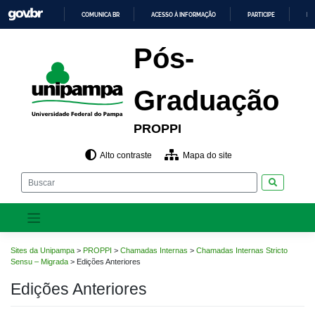
Pular
COMUNICA BR
ACESSO À INFORMAÇÃO
PARTICIPE
LE
para
o
IR
PARA
conteúdo
Pós-
O
CONTEÚDO
Graduação
PROPPI
Alto contraste
Mapa do site
Pesquisar
Sites da Unipampa
>
PROPPI
>
Chamadas Internas
>
Chamadas Internas Stricto
Sensu – Migrada
>
Edições Anteriores
Edições Anteriores