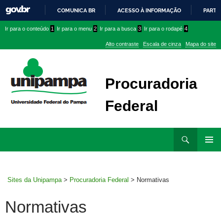
COMUNICA BR
ACESSO À INFORMAÇÃO
PARTI
IR
Ir
Ir
Ir
Ir para o conteúdo
1
Ir para o menu
2
Ir para a busca
3
Ir para o rodapé
4
PARA
para
para
para
O
Alto contraste
Escala de cinza
Mapa do site
CONTEÚDO
conteúdo
menu
menu
superior
lateral
Procuradoria
Federal
Ir
Pesquisar
para
MENU
rodapé
PRINCI
Sites da Unipampa
>
Procuradoria Federal
>
Normativas
Normativas