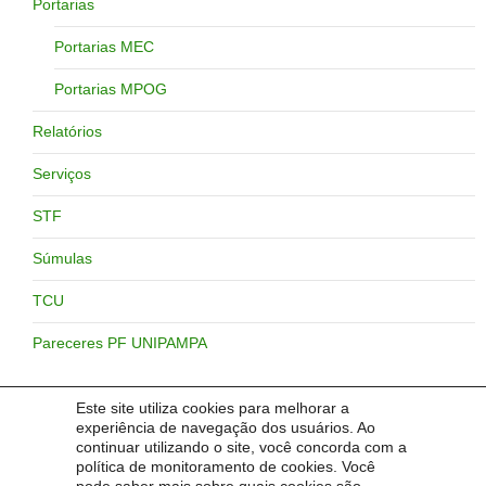
Portarias
Portarias MEC
Portarias MPOG
Relatórios
Serviços
STF
Súmulas
TCU
Pareceres PF UNIPAMPA
Este site utiliza cookies para melhorar a
experiência de navegação dos usuários. Ao
Navegação
← ANTERIOR
1
2
continuar utilizando o site, você concorda com a
política de monitoramento de cookies. Você
por