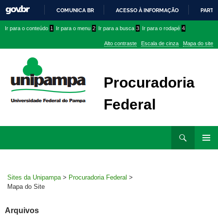
COMUNICA BR
ACESSO À INFORMAÇÃO
PARTI
IR
Ir
Ir
Ir
Ir para o conteúdo
1
Ir para o menu
2
Ir para a busca
3
Ir para o rodapé
4
PARA
para
para
para
O
Alto contraste
Escala de cinza
Mapa do site
CONTEÚDO
conteúdo
menu
menu
superior
lateral
Procuradoria
Federal
Ir
Pesquisar
para
MENU
rodapé
PRINCI
Sites da Unipampa
>
Procuradoria Federal
>
Mapa do Site
Arquivos