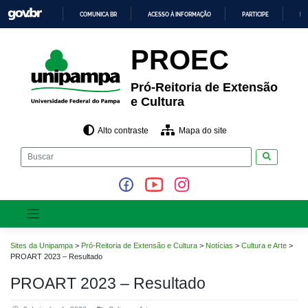
Pular
COMUNICA BR
ACESSO À INFORMAÇÃO
PARTICIPE
LE
para
o
IR
PARA
conteúdo
PROEC
O
CONTEÚDO
Pró-Reitoria de Extensão
e Cultura
Alto contraste
Mapa do site
Pesquisar
Sites da Unipampa
>
Pró-Reitoria de Extensão e Cultura
>
Notícias
>
Cultura e Arte
>
PROART 2023 – Resultado
PROART 2023 – Resultado