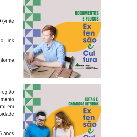
 (vinte
o link
onforme
região
imento
eral em
rsidade
15 anos