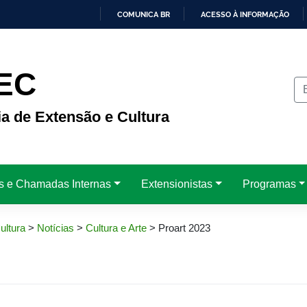
COMUNICA BR
ACESSO À INFORMAÇÃO
IR
PARA
O
CONTEÚDO
EC
ia de Extensão e Cultura
is e Chamadas Internas
Extensionistas
Programas
ultura
>
Notícias
>
Cultura e Arte
>
Proart 2023