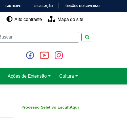
PARTICIPE
LEGISLAÇÃO
ÓRGÃOS DO GOVERNO
Alto contraste
Mapa do site
Pesquisar
Ações de Extensão
Cultura
Processo Seletivo EscultAqui