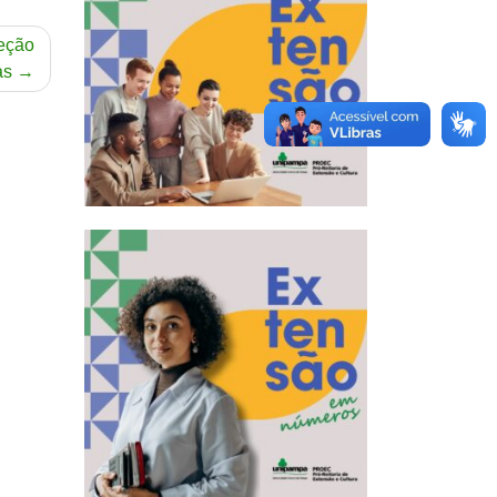
leção
as