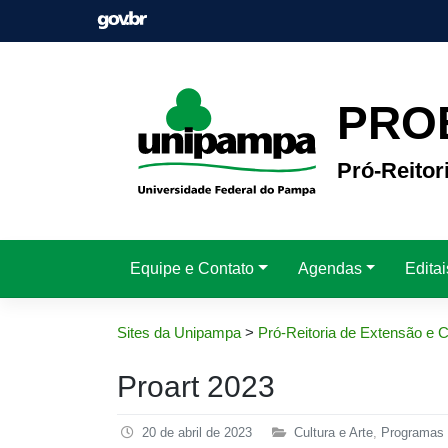
Pular
para
o
conteúdo
PRO
Pró-Reitor
Equipe e Contato
Agendas
Edita
Sites da Unipampa
>
Pró-Reitoria de Extensão e C
Proart 2023
20 de abril de 2023
Cultura e Arte
,
Programas