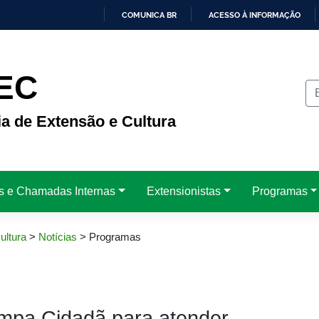
COMUNICA BR
ACESSO À INFORMAÇÃO
IR
PARA
O
CONTEÚDO
EC
ia de Extensão e Cultura
is e Chamadas Internas
Extensionistas
Programas
ultura
>
Notícias
>
Programas
ampa Cidadã para atender