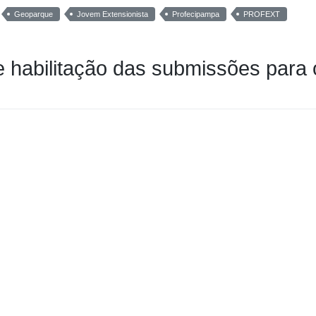
Geoparque
Jovem Extensionista
Profecipampa
PROFEXT
e habilitação das submissões para 