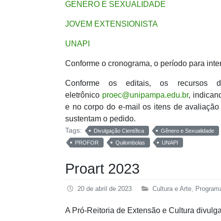
GENERO E SEXUALIDADE
JOVEM EXTENSIONISTA
UNAPI
Conforme o cronograma, o período para inter
Conforme os editais, os recursos
eletrônico
proec@unipampa.edu.br
, indic
e no corpo do e-mail os itens de avaliaçã
sustentam o pedido.
Tags:
Divulgação Científica
Gênero e Sexualidade
PROFOR
Quilombolas
UNAPI
Proart 2023
20 de abril de 2023
Cultura e Arte
,
Program
A Pró-Reitoria de Extensão e Cultura divulg