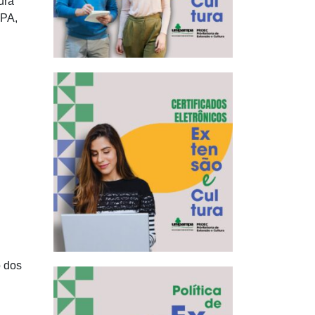
ura
MPA,
o dos