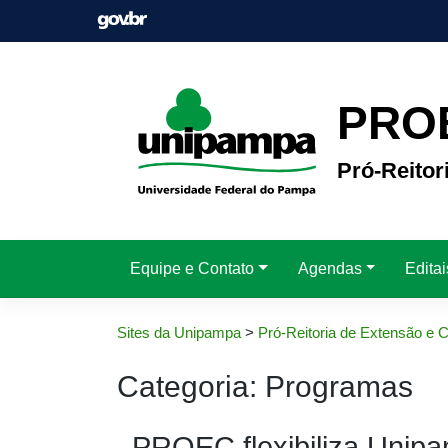
Pular
para
o
conteúdo
PRO
Pró-Reitor
Equipe e Contato
Agendas
Edita
Sites da Unipampa
>
Pró-Reitoria de Extensão e C
Categoria:
Programas
PROEC flexibiliza Unip