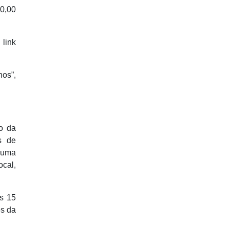
00,00
link
os”,
o da
s de
 uma
ocal,
os 15
es da