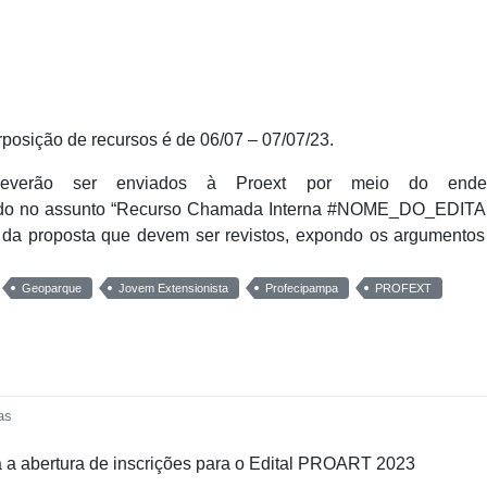
posição de recursos é de 06/07 – 07/07/23.
 deverão ser enviados à Proext por meio do ende
ando no assunto “Recurso Chamada Interna #NOME_DO_EDITA
o da proposta que devem ser revistos, expondo os argumento
Geoparque
Jovem Extensionista
Profecipampa
PROFEXT
as
a a abertura de inscrições para o Edital PROART 2023