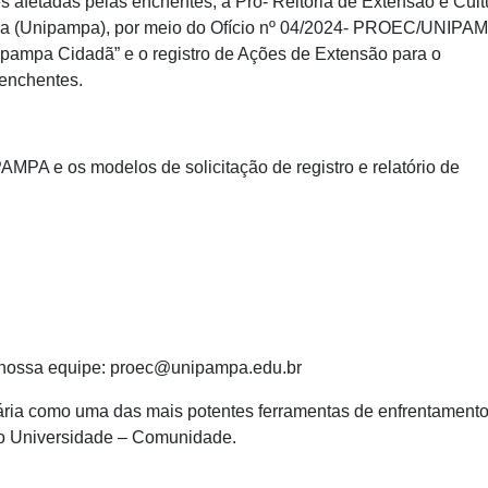
afetadas pelas enchentes, a Pró- Reitoria de Extensão e Cult
a (Unipampa), por meio do Ofício nº 04/2024- PROEC/UNIPA
ipampa Cidadã” e o registro de Ações de Extensão para o
enchentes.
MPA e os modelos de solicitação de registro e relatório de
 nossa equipe: proec@unipampa.edu.br
ria como uma das mais potentes ferramentas de enfrentament
ção Universidade – Comunidade.