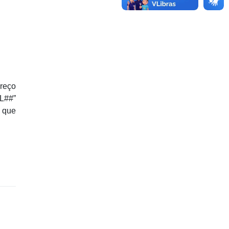
reço
L##”
s que