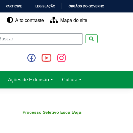
PARTICIPE
LEGISLAÇÃO
ÓRGÃOS DO GOVERNO
Alto contraste
Mapa do site
Pesquisar
Ações de Extensão
Cultura
Processo Seletivo EscultAqui