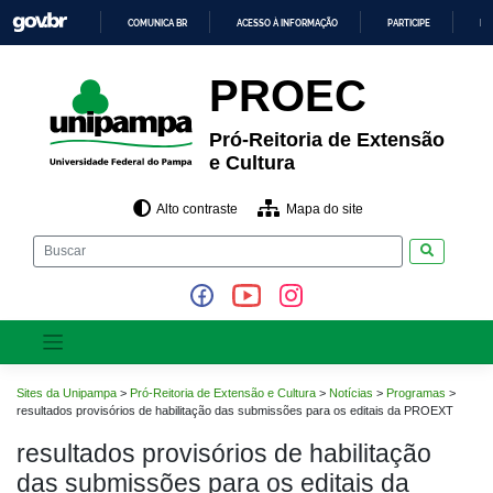
Pular
COMUNICA BR
ACESSO À INFORMAÇÃO
PARTICIPE
LE
para
o
IR
PARA
conteúdo
PROEC
O
CONTEÚDO
Pró-Reitoria de Extensão
e Cultura
Alto contraste
Mapa do site
Pesquisar
Sites da Unipampa
>
Pró-Reitoria de Extensão e Cultura
>
Notícias
>
Programas
>
resultados provisórios de habilitação das submissões para os editais da PROEXT
resultados provisórios de habilitação
das submissões para os editais da