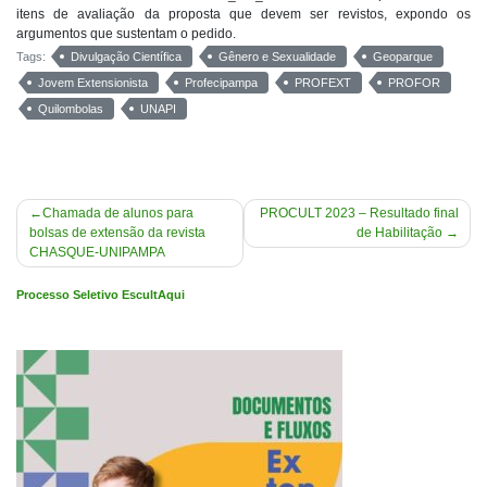
itens de avaliação da proposta que devem ser revistos, expondo os
argumentos que sustentam o pedido.
Tags:
Divulgação Científica
Gênero e Sexualidade
Geoparque
Jovem Extensionista
Profecipampa
PROFEXT
PROFOR
Quilombolas
UNAPI
Navegação
Chamada de alunos para
PROCULT 2023 – Resultado final
bolsas de extensão da revista
de Habilitação
de
CHASQUE-UNIPAMPA
Post
Processo Seletivo EscultAqui