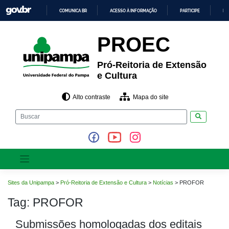
Pular
COMUNICA BR
ACESSO À INFORMAÇÃO
PARTICIPE
LE
para
o
IR
PARA
conteúdo
PROEC
O
CONTEÚDO
Pró-Reitoria de Extensão
e Cultura
Alto contraste
Mapa do site
Pesquisar
Sites da Unipampa
>
Pró-Reitoria de Extensão e Cultura
>
Notícias
>
PROFOR
Tag:
PROFOR
Submissões homologadas dos editais