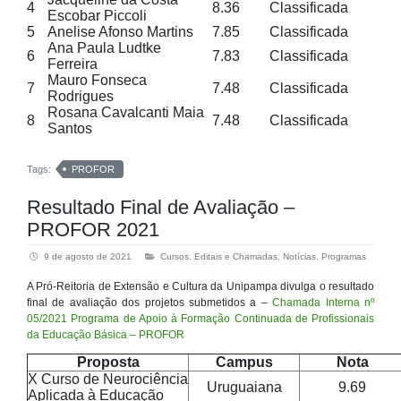
4
8.36
Classificada
Escobar Piccoli
5
Anelise Afonso Martins
7.85
Classificada
Ana Paula Ludtke
6
7.83
Classificada
Ferreira
Mauro Fonseca
7
7.48
Classificada
Rodrigues
Rosana Cavalcanti Maia
8
7.48
Classificada
Santos
Tags:
PROFOR
Resultado Final de Avaliação –
PROFOR 2021
9 de agosto de 2021
Cursos
,
Editais e Chamadas
,
Notícias
,
Programas
A Pró-Reitoria de Extensão e Cultura da Unipampa divulga o resultado
final de avaliação dos projetos submetidos a –
Chamada Interna nº
05/2021 Programa de Apoio à Formação Continuada de Profissionais
da Educação Básica – PROFOR
Proposta
Campus
Nota
X Curso de Neurociência
Uruguaiana
9.69
Aplicada à Educação