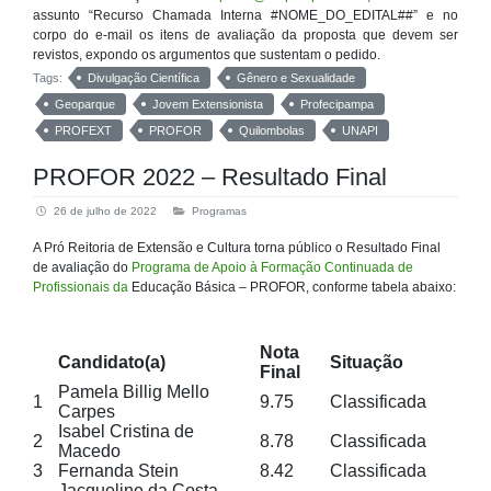
assunto “Recurso Chamada Interna #NOME_DO_EDITAL##” e no
corpo do e-mail os itens de avaliação da proposta que devem ser
revistos, expondo os argumentos que sustentam o pedido.
Tags:
Divulgação Científica
Gênero e Sexualidade
Geoparque
Jovem Extensionista
Profecipampa
PROFEXT
PROFOR
Quilombolas
UNAPI
PROFOR 2022 – Resultado Final
26 de julho de 2022
Programas
A Pró Reitoria de Extensão e Cultura torna público o Resultado Final
de avaliação do
Programa de Apoio à Formação Continuada de
Profissionais da
Educação Básica – PROFOR, conforme tabela abaixo:
Nota
Candidato(a)
Situação
Final
Pamela Billig Mello
1
9.75
Classificada
Carpes
Isabel Cristina de
2
8.78
Classificada
Macedo
3
Fernanda Stein
8.42
Classificada
Jacqueline da Costa