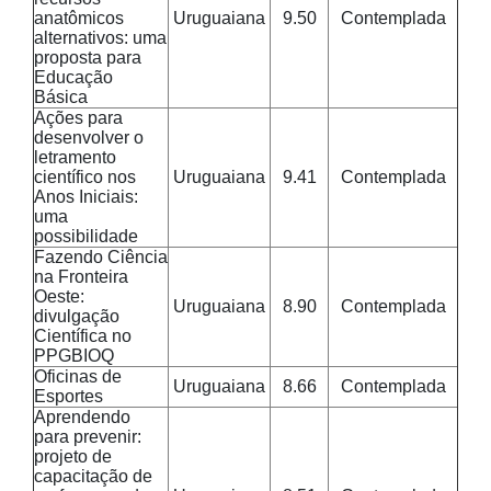
anatômicos
Uruguaiana
9.50
Contemplada
alternativos: uma
proposta para
Educação
Básica
Ações para
desenvolver o
letramento
científico nos
Uruguaiana
9.41
Contemplada
Anos Iniciais:
uma
possibilidade
Fazendo Ciência
na Fronteira
Oeste:
Uruguaiana
8.90
Contemplada
divulgação
Científica no
PPGBIOQ
Oficinas de
Uruguaiana
8.66
Contemplada
Esportes
Aprendendo
para prevenir:
projeto de
capacitação de