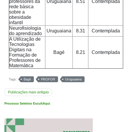
professores da
Uruguaiana
8.51
Contemplada
rede básica
sobre a
obesidade
infantil
Neurofisiologia
Uruguaiana
8.31
Contemplada
do aprendizado
A Utilização de
Tecnologias
Digitais na
Bagé
8.21
Contemplada
Formação de
Professores de
Matemática
Tags:
Bagé
PROFOR
Uruguaiana
Navegação
Publicações mais antigas
por
Processo Seletivo EscultAqui
posts