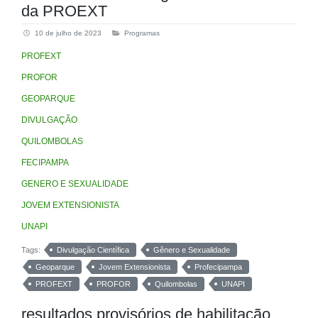
da PROEXT
10 de julho de 2023
Programas
PROFEXT
PROFOR
GEOPARQUE
DIVULGAÇÃO
QUILOMBOLAS
FECIPAMPA
GENERO E SEXUALIDADE
JOVEM EXTENSIONISTA
UNAPI
Tags:
Divulgação Científica
Gênero e Sexualidade
Geoparque
Jovem Extensionista
Profecipampa
PROFEXT
PROFOR
Quilombolas
UNAPI
resultados provisórios de habilitação