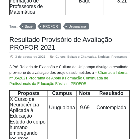
Formação de
Bagé
8.21
Professores de
Matemática
Tags:
Bagé
PROFOR
Uruguaiana
Resultado Provisório de Avaliação –
PROFOR 2021
3 de agosto de 2021
Cursos
,
Editais e Chamadas
,
Notícias
,
Programas
A Pró-Reitoria de Extensão e Cultura da Unipampa divulga o resultado
provisório de avaliação dos projetos submetidos a –
Chamada Interna
nº 05/2021 Programa de Apoio à Formação Continuada de
Profissionais da Educação Básica – PROFOR
Proposta
Campus
Nota
Resultado
X Curso de
Neurociência
Uruguaiana
9.69
Contemplada
Aplicada à
Educação
Estudo do corpo
humano
empregando
recursos