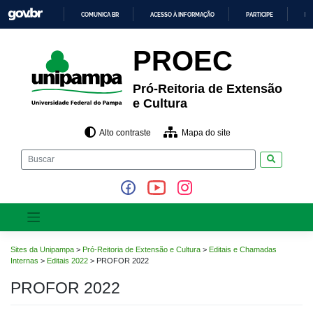
Pular
COMUNICA BR
ACESSO À INFORMAÇÃO
PARTICIPE
LE
para
o
IR
PARA
conteúdo
PROEC
O
CONTEÚDO
Pró-Reitoria de Extensão
e Cultura
Alto contraste
Mapa do site
Pesquisar
Sites da Unipampa
>
Pró-Reitoria de Extensão e Cultura
>
Editais e Chamadas
Internas
>
Editais 2022
>
PROFOR 2022
PROFOR 2022