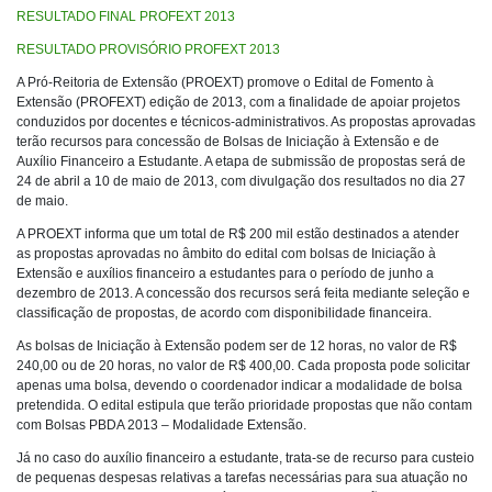
RESULTADO FINAL PROFEXT 2013
RESULTADO PROVISÓRIO PROFEXT 2013
A Pró-Reitoria de Extensão (PROEXT) promove o Edital de Fomento à
Extensão (PROFEXT) edição de 2013, com a finalidade de apoiar projetos
conduzidos por docentes e técnicos-administrativos. As propostas aprovadas
terão recursos para concessão de Bolsas de Iniciação à Extensão e de
Auxílio Financeiro a Estudante. A etapa de submissão de propostas será de
24 de abril a 10 de maio de 2013, com divulgação dos resultados no dia 27
de maio.
A PROEXT informa que um total de R$ 200 mil estão destinados a atender
as propostas aprovadas no âmbito do edital com bolsas de Iniciação à
Extensão e auxílios financeiro a estudantes para o período de junho a
dezembro de 2013. A concessão dos recursos será feita mediante seleção e
classificação de propostas, de acordo com disponibilidade financeira.
As bolsas de Iniciação à Extensão podem ser de 12 horas, no valor de R$
240,00 ou de 20 horas, no valor de R$ 400,00. Cada proposta pode solicitar
apenas uma bolsa, devendo o coordenador indicar a modalidade de bolsa
pretendida. O edital estipula que terão prioridade propostas que não contam
com Bolsas PBDA 2013 – Modalidade Extensão.
Já no caso do auxílio financeiro a estudante, trata-se de recurso para custeio
de pequenas despesas relativas a tarefas necessárias para sua atuação no