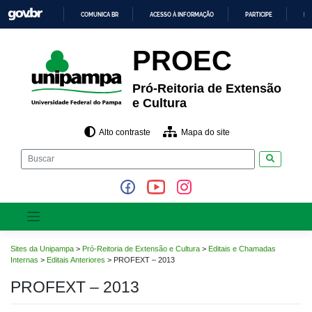
Pular
COMUNICA BR
ACESSO À INFORMAÇÃO
PARTICIPE
LE
para
o
IR
PARA
conteúdo
PROEC
O
CONTEÚDO
Pró-Reitoria de Extensão
e Cultura
Alto contraste
Mapa do site
Pesquisar
Sites da Unipampa
>
Pró-Reitoria de Extensão e Cultura
>
Editais e Chamadas
Internas
>
Editais Anteriores
>
PROFEXT – 2013
PROFEXT – 2013