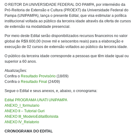
O REITOR DA UNIVERSIDADE FEDERAL DO PAMPA, por intermédio da
Pró-Reitoria de Extensão e Cultura (PROEXT) da Universidade Federal do
Pampa (UNIPAMPA), lança o presente Edital, que visa estimular a política
institucional voltada ao público da terceira idade através da oferta de cursos
de extensão na modalidade presencial.
Por meio deste Edital serão disponibilizados recursos financeiros no valor
global de R$9.600,00 (nove mil e seiscentos reais) para a elaboração e
execução de 02 cursos de extensão voltados ao público da terceira idade.
O público da terceira idade corresponde a pessoas que têm idade igual ou
superior a 60 anos.
Atualizações:
Confira o
Resultado Provisório
(18/09)
Confira o
Resultado Final
(24/09)
Segue o Edital e seus anexos, e, abaixo, o cronograma:
Edital PROGRAMA UNATI UNIPAMPA
ANEXO_I_formulario
ANEXO II – Tutorial Guri
ANEXO III_ModeloEditalBolsista
ANEXO IV_Relatorio
CRONOGRAMA DO EDITAL