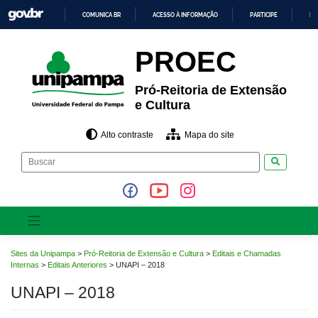
Pular
COMUNICA BR
ACESSO À INFORMAÇÃO
PARTICIPE
LE
para
o
IR
PARA
conteúdo
PROEC
O
CONTEÚDO
Pró-Reitoria de Extensão
e Cultura
Alto contraste
Mapa do site
Pesquisar
Sites da Unipampa
>
Pró-Reitoria de Extensão e Cultura
>
Editais e Chamadas
Internas
>
Editais Anteriores
>
UNAPI – 2018
UNAPI – 2018