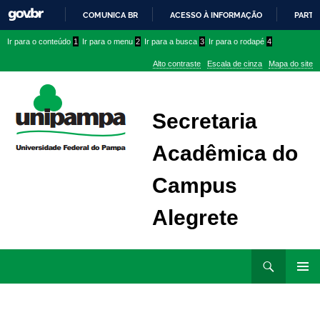
COMUNICA BR
ACESSO À INFORMAÇÃO
PARTI
IR
Ir
Ir
Ir
Ir para o conteúdo
1
Ir para o menu
2
Ir para a busca
3
Ir para o rodapé
4
PARA
para
para
para
O
Alto contraste
Escala de cinza
Mapa do site
CONTEÚDO
conteúdo
menu
menu
superior
lateral
Secretaria
Acadêmica do
Campus
Alegrete
Ir
Pesquisar
para
MENU
rodapé
PRINCI