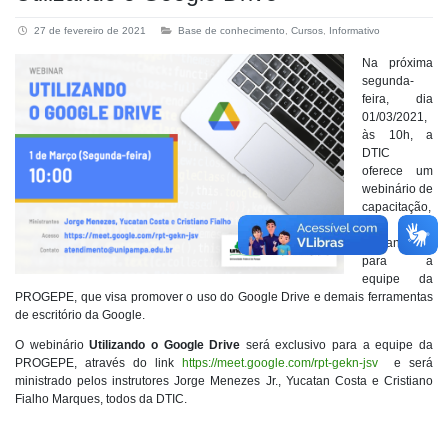
27 de fevereiro de 2021
Base de conhecimento
,
Cursos
,
Informativo
Na próxima
segunda-
feira, dia
01/03/2021,
às 10h, a
DTIC
oferece um
webinário de
capacitação,
sob
demanda
para a
equipe da
PROGEPE, que visa promover o uso do Google Drive e demais ferramentas
de escritório da Google.
O webinário
Utilizando o Google Drive
será exclusivo para a equipe da
PROGEPE, através do link
https://meet.google.com/rpt-gekn-jsv
e será
ministrado pelos instrutores Jorge Menezes Jr., Yucatan Costa e Cristiano
Fialho Marques, todos da DTIC.