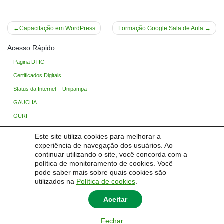
Navegação
Capacitação em WordPress
Formação Google Sala de Aula
de
Acesso Rápido
Post
Pagina DTIC
Certificados Digitais
Status da Internet – Unipampa
GAUCHA
GURI
Ingresso Unipampa
Este site utiliza cookies para melhorar a
Processo Seletivo
experiência de navegação dos usuários. Ao
continuar utilizando o site, você concorda com a
Base de Conhecimento
política de monitoramento de cookies. Você
TIC Wiki (Restrito)
pode saber mais sobre quais cookies são
utilizados na
Política de cookies
.
Aceitar
© 2026
Central de Serviços em Tecnologia da Informação
|
Universidade Federal do
Fechar