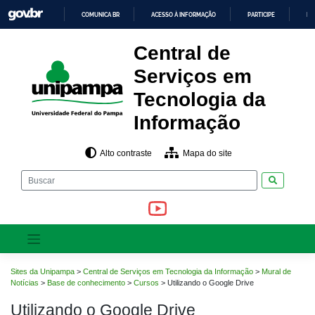
Pular
COMUNICA BR
ACESSO À INFORMAÇÃO
PARTICIPE
LE
para
o
IR
PARA
conteúdo
Central de
O
CONTEÚDO
Serviços em
Tecnologia da
Informação
Alto contraste
Mapa do site
Pesquisar
Sites da Unipampa
>
Central de Serviços em Tecnologia da Informação
>
Mural de
Notícias
>
Base de conhecimento
>
Cursos
>
Utilizando o Google Drive
Utilizando o Google Drive